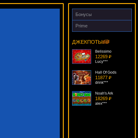
Бонусы
Prime
Samba Brazil
8951 ₽
superman***
ДЖЕКПОТЫ
Belissimo
12269 ₽
Lucy***
Hall Of Gods
11877 ₽
drink***
Noah's Ark
18269 ₽
alex***
Dead Or Alive
13177 ₽
mgarkunov***
Once Upon A Time