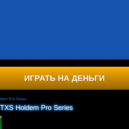
ИГРАТЬ НА ДЕНЬГИ
dem Pro Series
TXS Holdem Pro Series